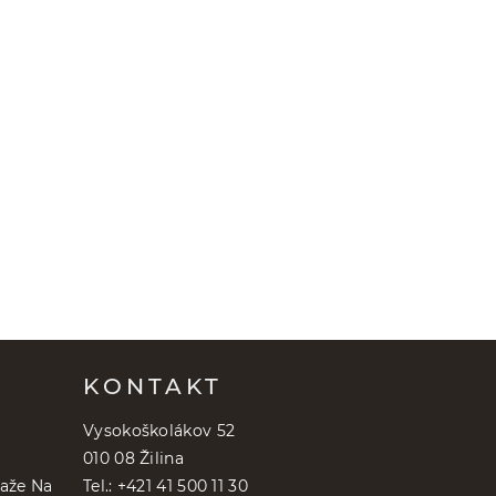
KONTAKT
Vysokoškolákov 52
010 08 Žilina
aže Na
Tel.: +421 41 500 11 30