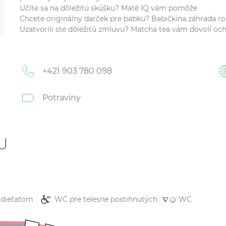
Učíte sa na dôležitú skúšku? Maté IQ vám pomôže
Chcete originálny darček pre babku? Babičkina záhrada ro
Uzatvorili ste dôležitú zmluvu? Matcha tea vám dovolí och
+421 903 780 098
Potraviny
U
 dieťaťom
WC pre telesne postihnutých
WC