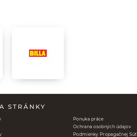
A STRÁNKY
y
Ponuka práce
Ochrana osobných údajov
y
Podmienky Propagačnej Súť