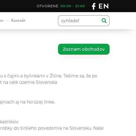
EN
OTVORENÉ:
09:00 - 21:00
ov
Kontakt
Zoznam obchodov
 s čajmi a bylinkami v Žiline. Tešíme sa, že po
ť na celé územie Slovenska
niach aj na horúcej linke.
kazníkov.
 výrobky do širšieho povedomia na Slovensku. Naše