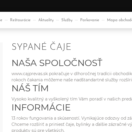
ie
Reštaurácie
Aktuality
Služby
Parkovanie
Mapa obchod
SYPANÉ ČAJE
NAŠA SPOLOČNOSŤ
www.cajprevas.sk
pokračuje v dlhoročnej tradícii obchodiku
rokoch čakania môžeme naše nadštandartné služby rozšíri
NÁŠ TÍM
Vysoko kvalitný a vyškolený tím Vám poradí v našich predaj
INFORMÁCIE
13 rokov fungovania a skúseností. Vynikajúce odozvy od zá
Chceme rozšíriť a priniesť čaje, bylinky a ďalšie zázračné
produkty sú pre všetkých.