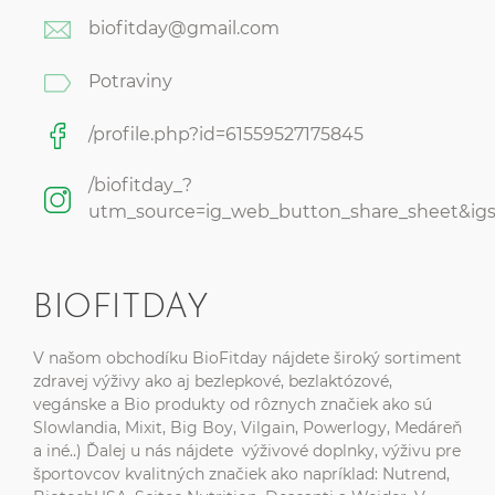
biofitday@gmail.com
Potraviny
/profile.php?id=61559527175845
/biofitday_?
utm_source=ig_web_button_share_sheet&
BIOFITDAY
V našom obchodíku BioFitday nájdete široký sortiment
zdravej výživy ako aj bezlepkové, bezlaktózové,
vegánske a Bio produkty od rôznych značiek ako sú
Slowlandia, Mixit, Big Boy, Vilgain, Powerlogy, Medáreň
a iné..) Ďalej u nás nájdete výživové doplnky, výživu pre
športovcov kvalitných značiek ako napríklad: Nutrend,