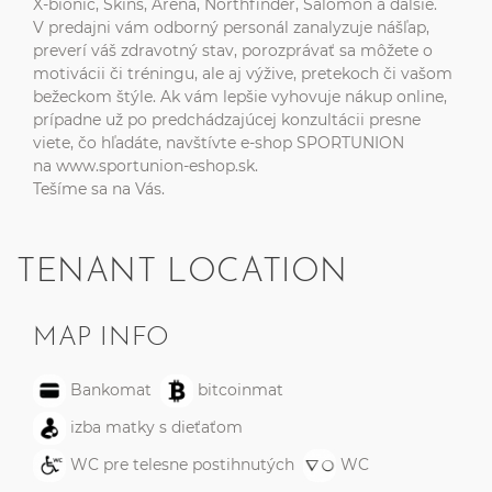
X-bionic, Skins, Arena, Northfinder, Salomon a ďalšie.
V predajni vám odborný personál zanalyzuje nášľap,
preverí váš zdravotný stav, porozprávať sa môžete o
motivácii či tréningu, ale aj výžive, pretekoch či vašom
bežeckom štýle. Ak vám lepšie vyhovuje nákup online,
prípadne už po predchádzajúcej konzultácii presne
viete, čo hľadáte, navštívte e-shop SPORTUNION
na
www.sportunion-eshop.sk
.
Tešíme sa na Vás.
TENANT LOCATION
MAP INFO
Bankomat
bitcoinmat
izba matky s dieťaťom
WC pre telesne postihnutých
WC