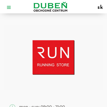
sk
mon - sun:
09:00 - 21:00