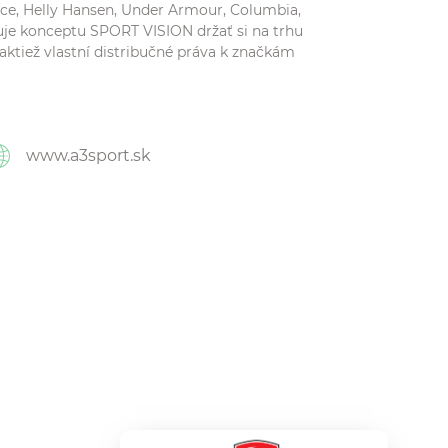
ace, Helly Hansen, Under Armour, Columbia,
je konceptu SPORT VISION držať si na trhu
tiež vlastní distribučné práva k značkám
www.a3sport.sk