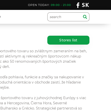
SK
OPEN TODAY:
09:00 - 21:00
t
Stores list
športového tovaru so zvláštnym zameraním na beh,
zaistí aktívnym aj rekreačným športovcom nákup
iac ako 50 renomovaných športových značiek
ý deň.
ľa pohlavia, funkcie a značky sa nakupovanie v
uchá orientácia v obchode zaistí, že hľadanie
ejšie.
portového tovaru z juhovýchodnej Európy s viac
a a Hercegovina, Čierna Hora, Severné
Bulharsko a Grécko. Strategické partnerstvá so