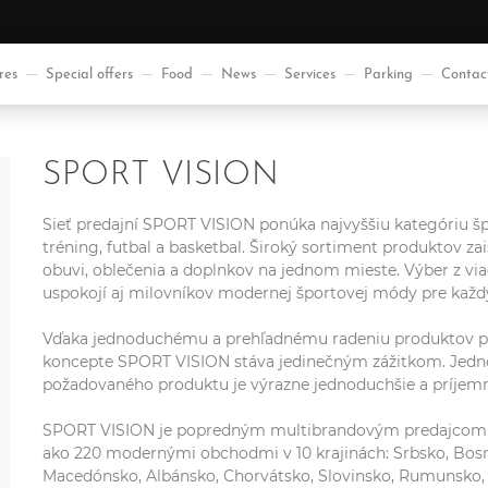
res
Special offers
Food
News
Services
Parking
Contac
SPORT VISION
Sieť predajní SPORT VISION ponúka najvyššiu kategóriu 
tréning, futbal a basketbal. Široký sortiment produktov 
obuvi, oblečenia a doplnkov na jednom mieste. Výber z v
uspokojí aj milovníkov modernej športovej módy pre každ
Vďaka jednoduchému a prehľadnému radeniu produktov pod
koncepte SPORT VISION stáva jedinečným zážitkom. Jednod
požadovaného produktu je výrazne jednoduchšie a príjemn
SPORT VISION je popredným multibrandovým predajcom š
ako 220 modernými obchodmi v 10 krajinách: Srbsko, Bosn
Macedónsko, Albánsko, Chorvátsko, Slovinsko, Rumunsko, 