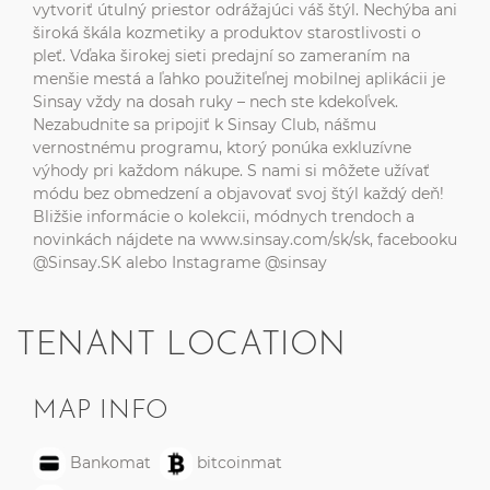
vytvoriť útulný priestor odrážajúci váš štýl. Nechýba ani
široká škála kozmetiky a produktov starostlivosti o
pleť. Vďaka širokej sieti predajní so zameraním na
menšie mestá a ľahko použiteľnej mobilnej aplikácii je
Sinsay vždy na dosah ruky – nech ste kdekoľvek.
Nezabudnite sa pripojiť k Sinsay Club, nášmu
vernostnému programu, ktorý ponúka exkluzívne
výhody pri každom nákupe. S nami si môžete užívať
módu bez obmedzení a objavovať svoj štýl každý deň!
Bližšie informácie o kolekcii, módnych trendoch a
novinkách nájdete na www.sinsay.com/sk/sk, facebooku
@Sinsay.SK alebo Instagrame @sinsay
TENANT LOCATION
MAP INFO
Bankomat
bitcoinmat