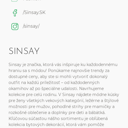
/Sinsay.SK
/sinsay/
SINSAY
Sinsay je značka, ktorá vás inšpiruje ku každodennému
hraniu sa s módou! Ponúkame najnovšie trendy za
dostupné ceny, aby ste si mohli vytvoriť dokonalý
outfit na každú príležitosť – od každodenných
okamihov až po špeciálne udalosti. Navrhujeme
kolekcie pre celú rodinu. V Sinsay nájdete módne kúsky
pre ženy všetkých vekových kategórií, ležérne a štýlové
možnosti pre mužov, pohodlné strihy pre mamičky a
rozkošné oblečenie a doplnky pre deti a bábätká.
Kľúčovou súčasťou nášho sortimentu je obľúbená
kolekcia bytových dekorácií, ktorá vám pomôže