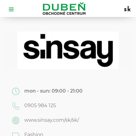
sk
mon - sun:
09:00 - 21:00
0905 984 125
www.sinsay.com/sk/sk/
Fashion