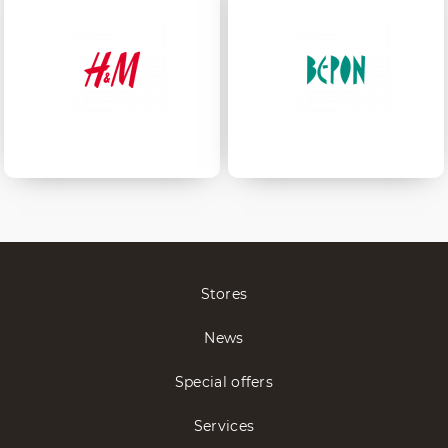
Stores
News
Special offers
Services