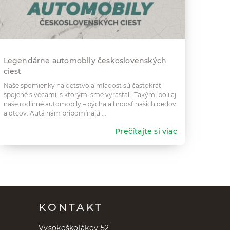
Legendárne automobily československých
ciest
Naše spomienky na detstvo a mladosť sú častokrát
spojené s vecami, s ktorými sme vyrastali. Takými boli aj
naše rodinné automobily – pýcha a hrdosť našich dedov
a otcov. Autá nám pripomínajú ...
Prečítajte si viac
KONTAKT
Vysokoškolákov 52