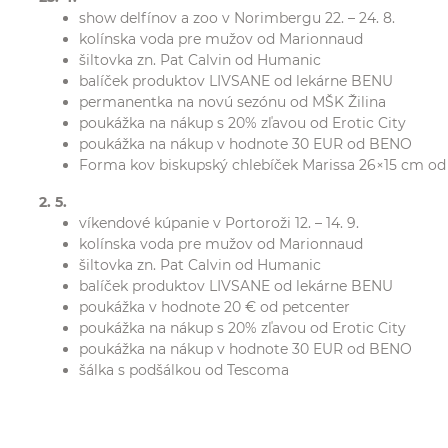
show delfínov a zoo v Norimbergu 22. – 24. 8.
kolínska voda pre mužov od Marionnaud
šiltovka zn. Pat Calvin od Humanic
balíček produktov LIVSANE od lekárne BENU
permanentka na novú sezónu od MŠK Žilina
poukážka na nákup s 20% zľavou od Erotic City
poukážka na nákup v hodnote 30 EUR od BENO
Forma kov biskupský chlebíček Marissa 26×15 cm od
2. 5.
víkendové kúpanie v Portoroži 12. – 14. 9.
kolínska voda pre mužov od Marionnaud
šiltovka zn. Pat Calvin od Humanic
balíček produktov LIVSANE od lekárne BENU
poukážka v hodnote 20 € od petcenter
poukážka na nákup s 20% zľavou od Erotic City
poukážka na nákup v hodnote 30 EUR od BENO
šálka s podšálkou od Tescoma