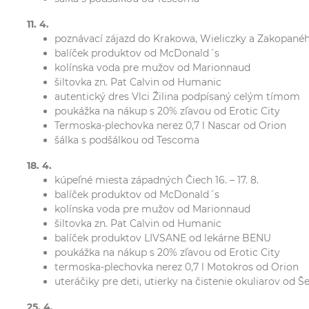
11. 4.
poznávací zájazd do Krakowa, Wieliczky a Zakopaného
balíček produktov od McDonald´s
kolínska voda pre mužov od Marionnaud
šiltovka zn. Pat Calvin od Humanic
autentický dres Vlci Žilina podpísaný celým tímom
poukážka na nákup s 20% zľavou od Erotic City
Termoska-plechovka nerez 0,7 l Nascar od Orion
šálka s podšálkou od Tescoma
18. 4.
kúpeľné miesta západných Čiech 16. – 17. 8.
balíček produktov od McDonald´s
kolínska voda pre mužov od Marionnaud
šiltovka zn. Pat Calvin od Humanic
balíček produktov LIVSANE od lekárne BENU
poukážka na nákup s 20% zľavou od Erotic City
termoska-plechovka nerez 0,7 l Motokros od Orion
uteráčiky pre deti, utierky na čistenie okuliarov od Š
25. 4.