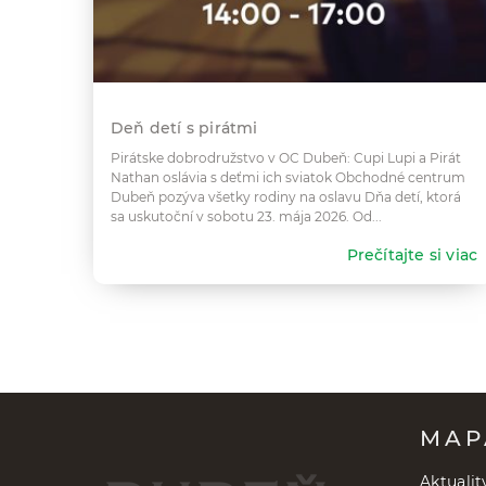
Deň detí s pirátmi
Pirátske dobrodružstvo v OC Dubeň: Cupi Lupi a Pirát
Nathan oslávia s deťmi ich sviatok Obchodné centrum
Dubeň pozýva všetky rodiny na oslavu Dňa detí, ktorá
sa uskutoční v sobotu 23. mája 2026. Od...
Prečítajte si viac
MAP
Aktualit