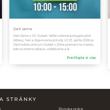
Deň zeme
Deň Zeme v OC Dubeň: Veľké rodinné podujatie plné
zábavy, hier a objavovania prírody Už 25. apríla 2026 sa
Obchodné centrum Dubeň v Žiline premení na miesto,
kde sa stretne zábava, vzdelávanie a lá...
Prečítajte si viac
A STRÁNKY
y
Ponuka práce