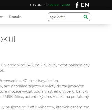
EN
OTVORENÉ:
09:00 - 21:00
ov
Kontakt
OKU!
 v období od 24.3. do 2. 5. 2025, odfoť pokladničný
ok.
rebovania o 47 atraktívnych cien.
, ako napríklad zájazdy a výlety do zaujímavých
oré môžete využiť podľa vlastného výberu, balíčky
 MŠK Žilina, autentický dres Vlci Žilina podpísaný
a 2. 5.) vylosujeme po 7 až 8 výhercov, ktorých oznámime