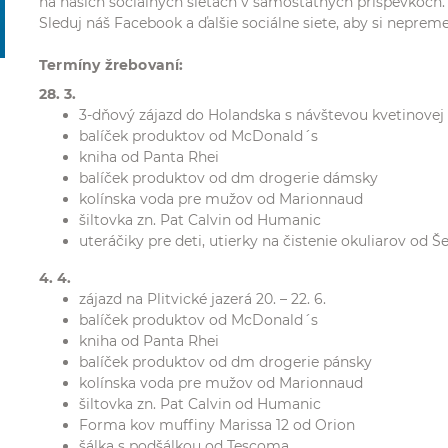
na našich sociálnych sieťach v samostatných príspevkoch.
Sleduj náš Facebook a ďalšie sociálne siete, aby si nepreme
Termíny žrebovaní:
28. 3.
3-dňový zájazd do Holandska s návštevou kvetinovej vý
balíček produktov od McDonald´s
kniha od Panta Rhei
balíček produktov od dm drogerie dámsky
kolínska voda pre mužov od Marionnaud
šiltovka zn. Pat Calvin od Humanic
uteráčiky pre deti, utierky na čistenie okuliarov od Š
4. 4.
zájazd na Plitvické jazerá 20. – 22. 6.
balíček produktov od McDonald´s
kniha od Panta Rhei
balíček produktov od dm drogerie pánsky
kolínska voda pre mužov od Marionnaud
šiltovka zn. Pat Calvin od Humanic
Forma kov muffiny Marissa 12 od Orion
šálka s podšálkou od Tescoma