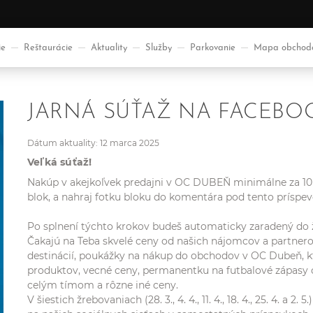
ie
Reštaurácie
Aktuality
Služby
Parkovanie
Mapa obchod
JARNÁ SÚŤAŽ NA FACEBO
Dátum aktuality: 12 marca 2025
Veľká súťaž!
Nakúp v akejkoľvek predajni v OC DUBEŇ minimálne za 10 €
blok, a nahraj fotku bloku do komentára pod tento príspev
Po splnení týchto krokov budeš automaticky zaradený do ž
Čakajú na Teba skvelé ceny od našich nájomcov a partnerov
destinácií, poukážky na nákup do obchodov v OC Dubeň, kt
produktov, vecné ceny, permanentku na futbalové zápasy od
celým tímom a rôzne iné ceny.
V šiestich žrebovaniach (28. 3., 4. 4., 11. 4., 18. 4., 25. 4. 